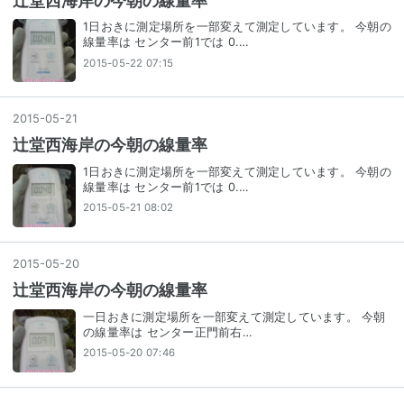
辻堂西海岸の今朝の線量率
1日おきに測定場所を一部変えて測定しています。 今朝の
線量率は センター前1では 0.…
2015-05-22 07:15
2015
-
05
-
21
辻堂西海岸の今朝の線量率
1日おきに測定場所を一部変えて測定しています。 今朝の
線量率は センター前1では 0.…
2015-05-21 08:02
2015
-
05
-
20
辻堂西海岸の今朝の線量率
一日おきに測定場所を一部変えて測定しています。 今朝
の線量率は センター正門前右…
2015-05-20 07:46