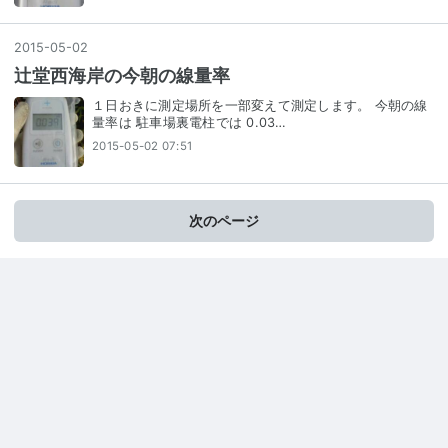
2015
-
05
-
02
辻堂西海岸の今朝の線量率
１日おきに測定場所を一部変えて測定します。 今朝の線
量率は 駐車場裏電柱では 0.03…
2015-05-02 07:51
次のページ