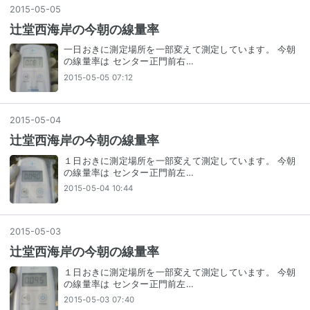
2015
-
05
-
05
辻堂西海岸の今朝の線量率
一日おきに測定場所を一部変えて測定しています。 今朝
の線量率は センター正門前右…
2015-05-05 07:12
2015
-
05
-
04
辻堂西海岸の今朝の線量率
１日おきに測定場所を一部変えて測定しています。 今朝
の線量率は センター正門前左…
2015-05-04 10:44
2015
-
05
-
03
辻堂西海岸の今朝の線量率
１日おきに測定場所を一部変えて測定しています。 今朝
の線量率は センター正門前左…
2015-05-03 07:40